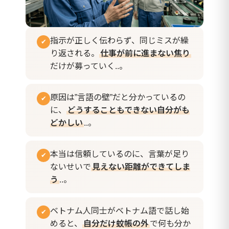
指示が正しく伝わらず、同じミスが繰
✔
り返される。
仕事が前に進まない焦り
だけが募っていく..。
原因は”言語の壁”だと分かっているの
✔
に、
どうすることもできない自分がも
どかしい
..。
本当は信頼しているのに、言葉が足り
✔
ないせいで
見えない距離ができてしま
う
..。
ベトナム人同士がベトナム語で話し始
✔
めると、
自分だけ蚊帳の外
で何も分か