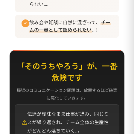
らない..。
飲み会や雑談に自然に混ざって、
チー
✔
ムの一員として認められたい
..！
「そのうちやろう」が、一番
危険です
職場のコミュニケーション問題は、放置するほど確実
に悪化していきます。
伝達が曖昧なまま仕事が進み、同じミ
⚠
スが繰り返され、チーム全体の生産性
がどんどん落ちていく..。