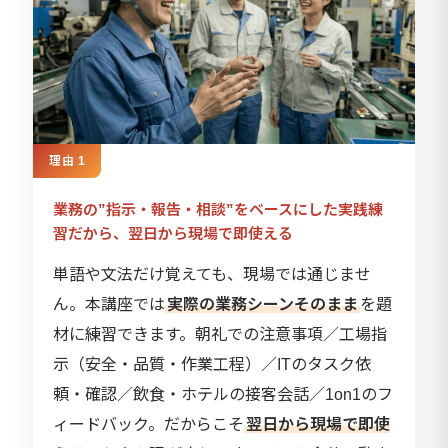
理由 1
業務の”指示・報告・相談”をベースにした実践練
習だから、翌日から現場で即使える
単語や文法だけ覚えても、現場では通じませ
ん。本講座では
実際の業務シーンそのまま
を題
材に練習できます。朝礼での注意事項／工場指
示（安全・品質・作業工程）／ITのタスク依
頼・確認／飲食・ホテルの接客会話／1on1のフ
ィードバック。だからこそ
翌日から現場で即使