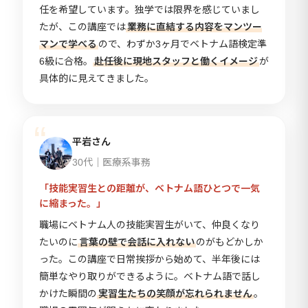
任を希望しています。独学では限界を感じていまし
たが、この講座では
業務に直結する内容をマンツー
マンで学べる
ので、わずか3ヶ月でベトナム語検定準
6級に合格。
赴任後に現地スタッフと働くイメージ
が
具体的に見えてきました。
平岩さん
30代｜医療系事務
「技能実習生との距離が、ベトナム語ひとつで一気
に縮まった。」
職場にベトナム人の技能実習生がいて、仲良くなり
たいのに
言葉の壁で会話に入れない
のがもどかしか
った。この講座で日常挨拶から始めて、半年後には
簡単なやり取りができるように。ベトナム語で話し
かけた瞬間の
実習生たちの笑顔が忘れられません
。