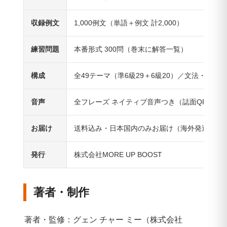
収録例文
1,000例文（単語＋例文 計2,000）
練習問題
本番形式 300問（巻末に解答一覧）
構成
全49テーマ（準6級29＋6級20）／文法・声調・
音声
全フレーズ ネイティブ音声つき（誌面QR→専用
お届け
送料込み・日本国内のみお届け（海外発送不可
発行
株式会社MORE UP BOOST
著者・制作
著者・監修：グェン チャー ミー（株式会社