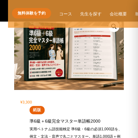
無料体験を予約
コース
先生を探す
会社概要
¥
3,300
紙版
準6級＋6級完全マスター単語帳2000
実用ベトナム語技能検定 準6級・6級の必須1,000語を、
例文・文法・音声で丸ごとマスター。単語1,000語＋例