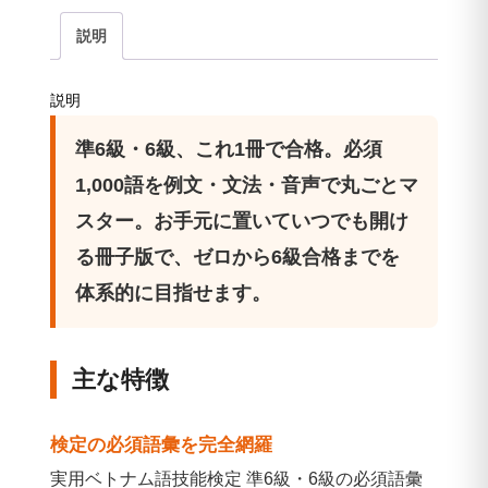
完
説明
全
マ
説明
ス
タ
準6級・6級、これ1冊で合格。必須
ー
1,000語を例文・文法・音声で丸ごとマ
単
スター。お手元に置いていつでも開け
語
る冊子版で、ゼロから6級合格までを
帳
体系的に目指せます。
2000（紙
版）
個
主な特徴
検定の必須語彙を完全網羅
実用ベトナム語技能検定 準6級・6級の必須語彙