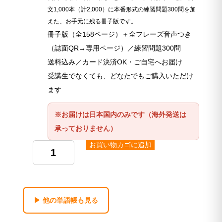
文1,000本（計2,000）に本番形式の練習問題300問を加
えた、お手元に残る冊子版です。
冊子版（全158ページ）＋全フレーズ音声つき
（誌面QR→専用ページ）／練習問題300問
送料込み／カード決済OK・ご自宅へお届け
受講生でなくても、どなたでもご購入いただけ
ます
※お届けは日本国内のみです（海外発送は
承っておりません）
お買い物カゴに追加
準
6
級
＋
▶ 他の単語帳も見る
6
級