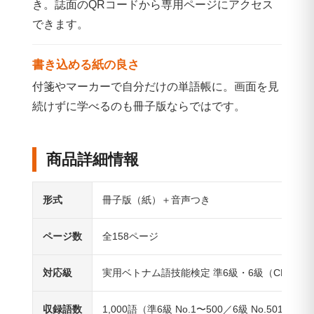
き。誌面のQRコードから専用ページにアクセス
できます。
書き込める紙の良さ
付箋やマーカーで自分だけの単語帳に。画面を見
続けずに学べるのも冊子版ならではです。
商品詳細情報
形式
冊子版（紙）＋音声つき
ページ数
全158ページ
対応級
実用ベトナム語技能検定 準6級・6級（CEFR A
収録語数
1,000語（準6級 No.1〜500／6級 No.501〜1,0