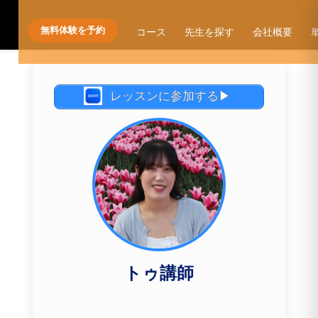
ブログ
講師自己紹介
トゥ講師｜自
己紹介
無料体験を予約
コース
先生を探す
会社概要
レッスンに参加する▶
トゥ講師