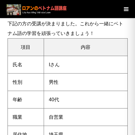
ブログ
ニュース
【埼玉県】40代男性Iさんの受講が決定し
ました
下記の方の受講が決まりました。これから一緒にベト
ナム語の学習を頑張っていきましょう！
項目
内容
氏名
Iさん
性別
男性
年齢
40代
職業
自営業
居住地
埼玉県