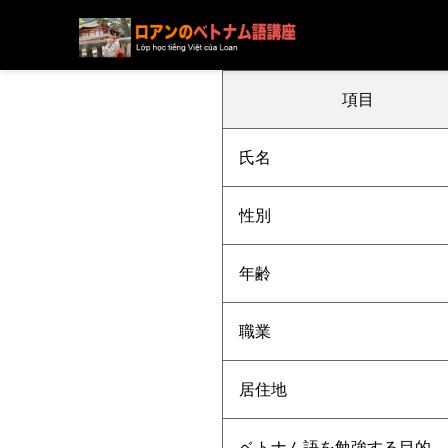
ブログ
ニュース
下記の方の受講が決まりました
項目
氏名
性別
年齢
職業
居住地
ベトナム語を勉強する目的