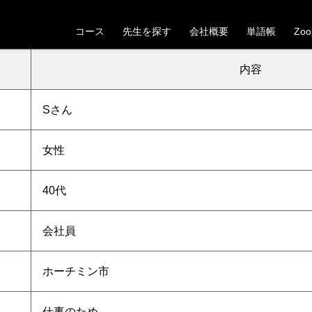
【ホーチミン市】40代女性Sさんの受講が決定しました
コース
先生を探す
会社概要
単語帳
Zo
。これから一緒にベトナム語の学習を頑張っていきましょう！
内容
Sさん
女性
40代
会社員
ホーチミン市
仕事のため