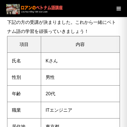
ブログ
ニュース
【東京都】20代男性Kさんの受講が決定し
ました
下記の方の受講が決まりました。これから一緒にベト
ナム語の学習を頑張っていきましょう！
項目
内容
氏名
K
さん
性別
男性
年齢
20代
職業
ITエンジニア
居住地
東京都