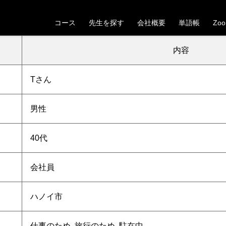
【ハノイ市】40代男性Tさんの受講が決定しました
コース
先生を探す
会社概要
単語帳
Zo
。これから一緒にベトナム語の学習を頑張っていきましょう！
内容
T
さん
男性
40代
会社員
ハノイ市
仕事のため, 旅行のため, 駐在中