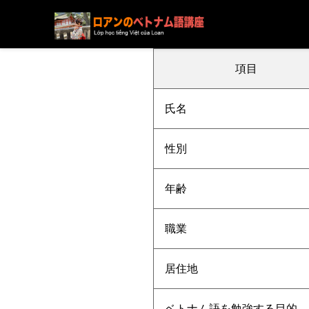
ブログ
ニュース
下記の方の受講が決まりました
項目
氏名
性別
年齢
職業
居住地
ベトナム語を勉強する目的