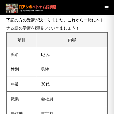
ブログ
ニュース
【東京都】30代男性Iさんの受講が決定し
ました
下記の方の受講が決まりました。これから一緒にベト
ナム語の学習を頑張っていきましょう！
項目
内容
氏名
I
さん
性別
男性
年齢
30代
職業
会社員
居住地
東京都