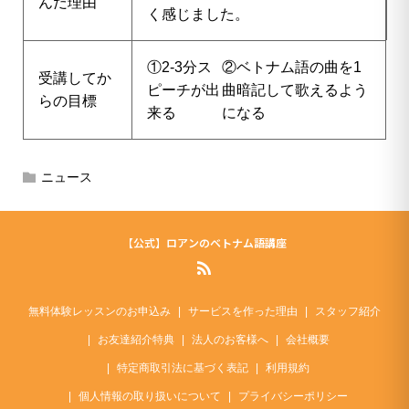
んだ理由
く感じました。
①2-3分ス
②ベトナム語の曲を1
受講してか
ピーチが出
曲暗記して歌えるよう
らの目標
来る
になる
ニュース
【公式】ロアンのベトナム語講座
無料体験レッスンのお申込み
サービスを作った理由
スタッフ紹介
お友達紹介特典
法人のお客様へ
会社概要
特定商取引法に基づく表記
利用規約
個人情報の取り扱いについて
プライバシーポリシー