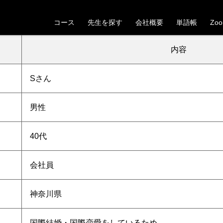
【神奈川県】40代男性Sさんの受講が決定しました
コース
先生を探す
会社概要
単語帳
Zo
。これから一緒にベトナム語の学習を頑張っていきましょう！
内容
S
さん
男性
40代
会社員
神奈川県
国際結婚・国際恋愛をしているため