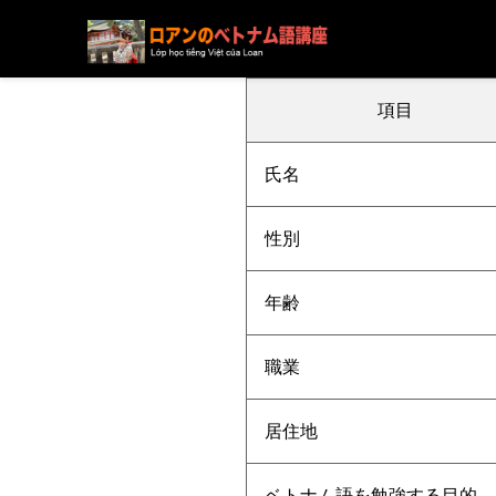
ブログ
ニュース
下記の方の受講が決まりました
項目
氏名
性別
年齢
職業
居住地
ベトナム語を勉強する目的