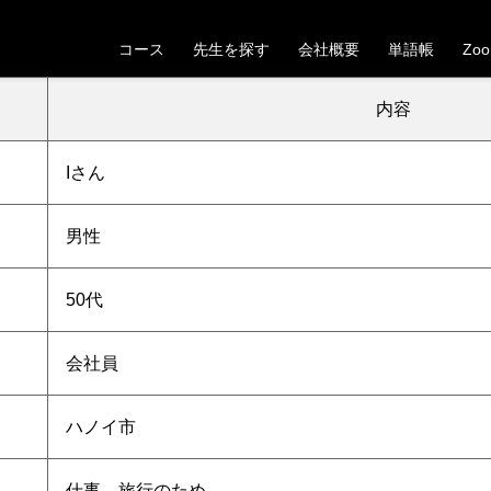
【ハノイ市】50代男性Iさんの受講が決定しました
コース
先生を探す
会社概要
単語帳
Zo
。これから一緒にベトナム語の学習を頑張っていきましょう！
内容
I
さん
男性
50代
会社員
ハノイ市
仕事、旅行のため