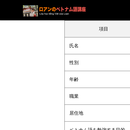
ブログ
ニュース
下記の方の受講が決まりました
項目
氏名
性別
年齢
職業
居住地
ベトナム語を勉強する目的