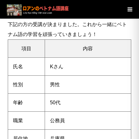
ブログ
ニュース
【兵庫県】50代男性Kさんの受講が決定し
ました
下記の方の受講が決まりました。これから一緒にベト
ナム語の学習を頑張っていきましょう！
項目
内容
氏名
K
さん
性別
男性
年齢
50代
職業
公務員
居住地
兵庫県