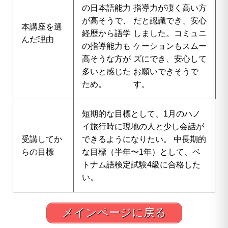
の日本語能力
指導力が凄く高い方
が高そうで、
だと認識でき、安心
本講座を選
経歴から語学
しました。コミュニ
んだ理由
の指導能力も
ケーションもスムー
高そうな方が
ズにでき、安心して
多いと感じた
お願いできそうで
ため。
す。
短期的な目標として、1月のハノ
イ旅行時に現地の人と少し会話が
受講してか
できるようになりたい。 中長期的
らの目標
な目標（半年〜1年）として、ベ
トナム語検定試験4級に合格した
い。
メインページに戻る