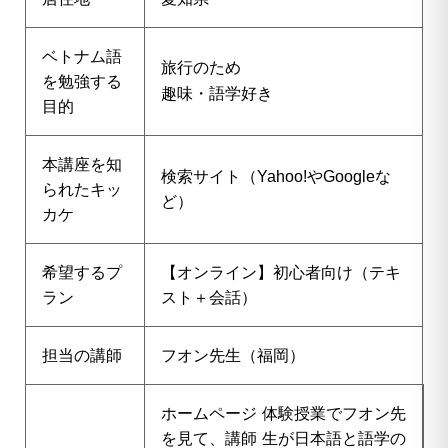
ベトナム語
旅行のため
を勉強する
趣味・語学好き
目的
本講座を知
検索サイト（Yahoo!やGoogleな
られたキッ
ど）
カケ
希望するプ
【オンライン】初心者向け（テキ
ラン
スト＋会話）
担当の講師
フオン先生（福岡）
ホームページ
体験授業でフオン先
を見て、講師
生が日本語と語学の