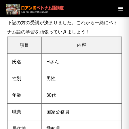
ブログ
ニュース
【愛知県】30代男性Hさんの受講が決定し
ました
下記の方の受講が決まりました。これから一緒にベト
ナム語の学習を頑張っていきましょう！
項目
内容
氏名
H
さん
性別
男性
年齢
30代
職業
国家公務員
居住地
愛知県