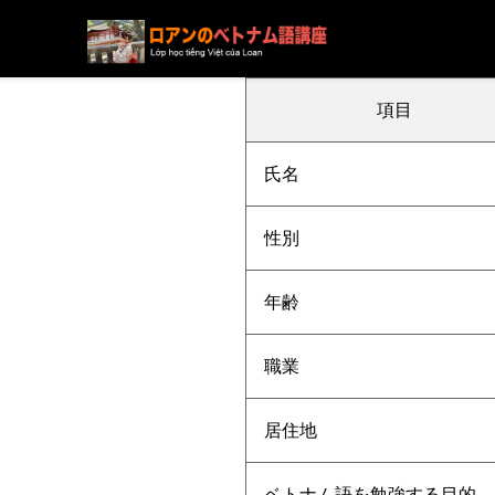
ブログ
ニュース
下記の方の受講が決まりました
項目
氏名
性別
年齢
職業
居住地
ベトナム語を勉強する目的