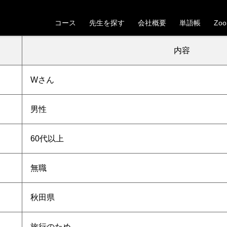
【秋田県】60代以上男性Wさんの受講が決定しました
コース
先生を探す
会社概要
単語帳
Zo
。これから一緒にベトナム語の学習を頑張っていきましょう！
内容
W
さん
男性
60代以上
無職
秋田県
旅行のため