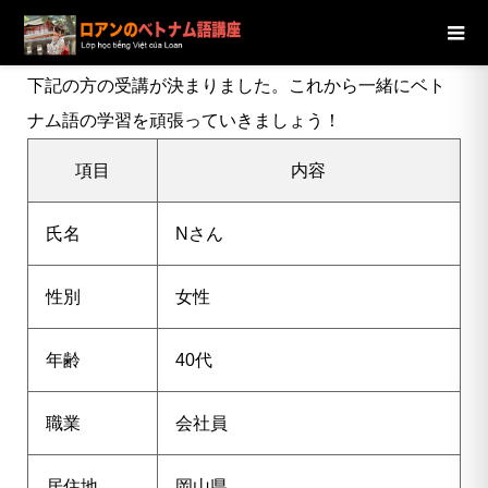
ブログ
ニュース
【岡山県】40代女性Nさんの受講が決定し
ました
下記の方の受講が決まりました。これから一緒にベト
ナム語の学習を頑張っていきましょう！
項目
内容
氏名
N
さん
性別
女性
年齢
40代
職業
会社員
居住地
岡山県