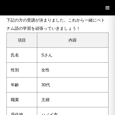
ブログ
ニュース
【ハノイ市】30代女性Sさんの受講が決定
しました
下記の方の受講が決まりました。これから一緒にベト
ナム語の学習を頑張っていきましょう！
項目
内容
氏名
S
さん
性別
女性
年齢
30代
職業
主婦
居住地
ハノイ市