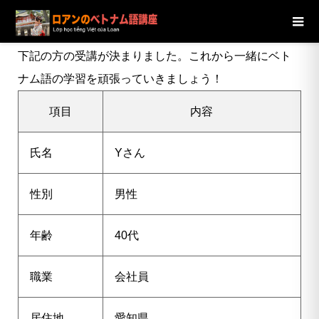
ブログ
ニュース
【愛知県】40代男性Yさんの受講が決定し
ました
下記の方の受講が決まりました。これから一緒にベト
ナム語の学習を頑張っていきましょう！
項目
内容
氏名
Y
さん
性別
男性
年齢
40代
職業
会社員
居住地
愛知県