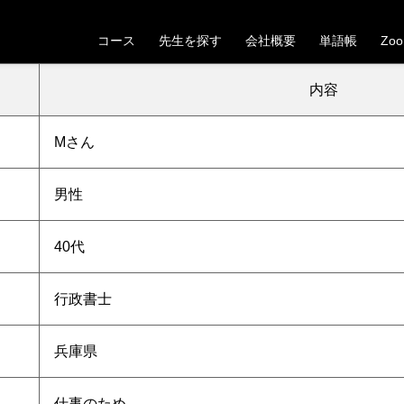
【兵庫県】40代男性Mさんの受講が決定しました
コース
先生を探す
会社概要
単語帳
Zo
。これから一緒にベトナム語の学習を頑張っていきましょう！
内容
M
さん
男性
40代
行政書士
兵庫県
仕事のため