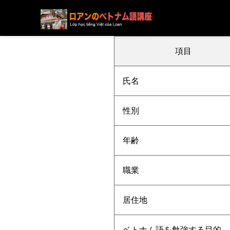
ブログ
ニュース
下記の方の受講が決まりました
項目
氏名
性別
年齢
職業
居住地
ベトナム語を勉強する目的