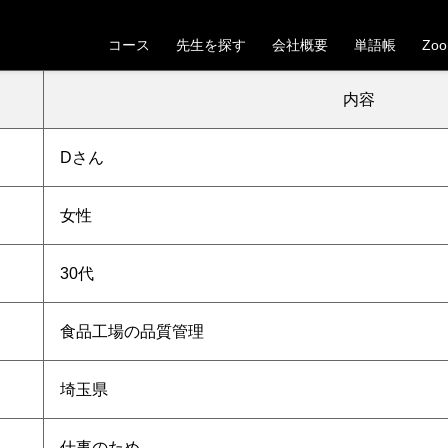
【埼玉県】30代女性Dさんの受講が決定しました
コース
先生を探す
会社概要
単語帳
Zo
。これから一緒にベトナム語の学習を頑張っていきましょう！
内容
D
さん
女性
30代
食品工場の品質管理
埼玉県
仕事のため