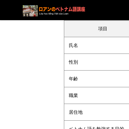
ブログ
ニュース
下記の方の受講が決まりました
項目
氏名
性別
年齢
職業
居住地
ベトナム語を勉強する目的