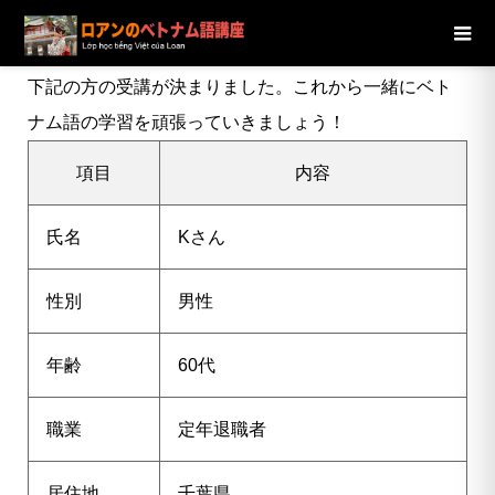
ブログ
ニュース
【千葉県】60代男性Kさんの受講が決定し
ました
下記の方の受講が決まりました。これから一緒にベト
ナム語の学習を頑張っていきましょう！
項目
内容
氏名
K
さん
性別
男性
年齢
60代
職業
定年退職者
居住地
千葉県