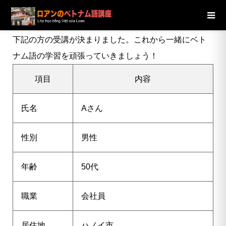
ブログ
ニュース
【ハノイ市】50代男性Aさんの受講が決定
しました
下記の方の受講が決まりました。これから一緒にベト
ナム語の学習を頑張っていきましょう！
項目
内容
氏名
A
さん
性別
男性
年齢
50代
職業
会社員
居住地
ハノイ市