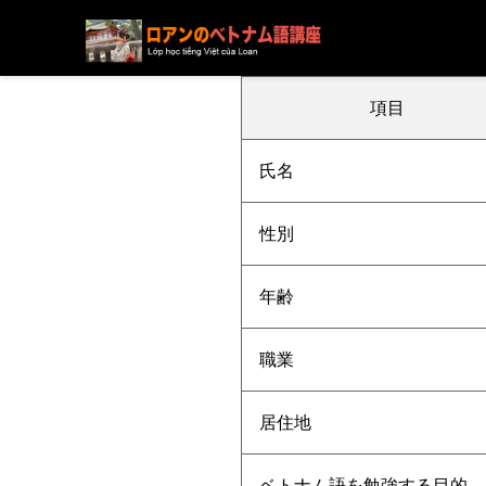
ブログ
ニュース
下記の方の受講が決まりました
項目
氏名
性別
年齢
職業
居住地
ベトナム語を勉強する目的