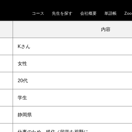
【静岡県】20代女性Kさんの受講が決定しました
コース
先生を探す
会社概要
単語帳
Zo
。これから一緒にベトナム語の学習を頑張っていきましょう！
内容
Kさん
女性
20代
学生
静岡県
仕事のため、移住／留学を視野に