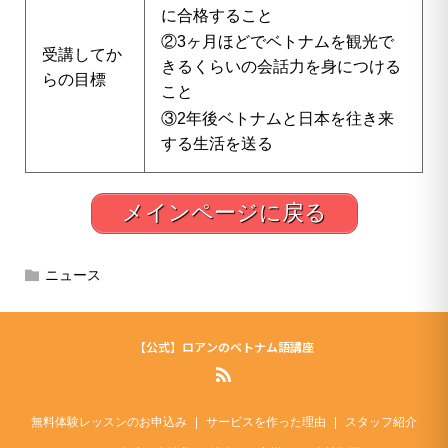
に合格すること
②3ヶ月ほどでベトナムを観光で
受講してか
きるくらいの会話力を身につける
らの目標
こと
③2年後ベトナムと日本を往き来
する生活を送る
メインページに戻る
ニュース
【公式】ロアンのベトナム語講座
無料体験レッスンのお申込み
サービスを作った理由
スタッフ紹介