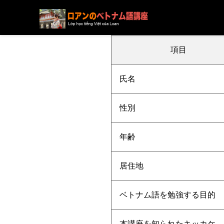
ブログ
ニュース
下記の方の受講が決まりました
項目
氏名
性別
年齢
居住地
ベトナム語を勉強する目的
本講座を知られたキッカケ