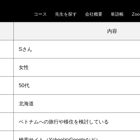
【北海道】50代女性Sさんの受講が決定しました
コース
先生を探す
会社概要
単語帳
Zo
。これから一緒にベトナム語の学習を頑張りましょう！
内容
Sさん
女性
5
0代
北海道
ベトナムへの旅行や移住を検討している
検索サイト（Yahoo!やGoogleなど）