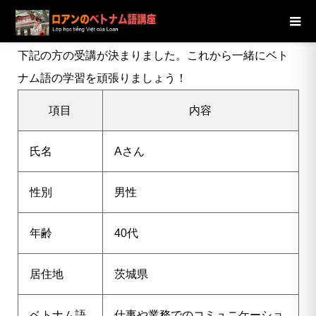
ブログ
ニュース
【千葉県】40代男性Aさんの受講が決定し
ました
下記の方の受講が決まりました。これから一緒にベト
ナム語の学習を頑張りましょう！
項目
内容
氏名
Aさん
性別
男性
年齢
40代
居住地
茨城県
ベトナム語
仕事や業務でのコミュニケーショ