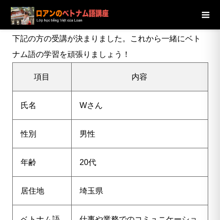
ブログ
ニュース
【埼玉県】20代男性Wさんの受講が決定
しました
下記の方の受講が決まりました。これから一緒にベト
ナム語の学習を頑張りましょう！
項目
内容
氏名
Wさん
性別
男性
年齢
20代
居住地
埼玉県
ベトナム語
仕事や業務でのコミュニケーショ