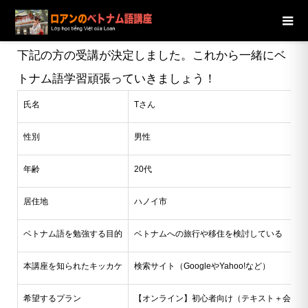
ブログ
ニュース
【ハノイ市】20代男性Tさんの受講が決定
しました
下記の方の受講が決定しました。これから一緒にベ
トナム語学習頑張っていきましょう！
氏名
Tさん
性別
男性
年齢
20代
居住地
ハノイ市
ベトナム語を勉強する目的
ベトナムへの旅行や移住を検討している
本講座を知られたキッカケ
検索サイト（GoogleやYahoo!など）
希望するプラン
【オンライン】初心者向け（テキスト＋会話）