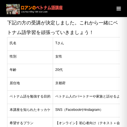
ブログ
ニュース
【埼玉県】20代女性Tさんの受講が決定し
ました
下記の方の受講が決定しました。これから一緒にベ
トナム語学習を頑張っていきましょう！
氏名
Tさん
性別
女性
年齢
20代
居住地
京都府
ベトナム語を勉強する目的
ベトナム人のパートナーや家族と話せるように
本講座を知られたキッカケ
SNS（FacebookやInstagram）
希望するプラン
【オンライン】初心者向け（テキスト＋会話）