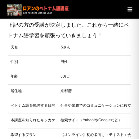
ブログ
ニュース
【京都府】30代男性Sさんの受講が決定し
ました
下記の方の受講が決定しました。これから一緒にベ
トナム語学習を頑張っていきましょう！
氏名
Sさん
性別
男性
年齢
30代
居住地
京都府
ベトナム語を勉強する目的
仕事や業務でのコミュニケーションに役立てた
本講座を知られたキッカケ
検索サイト（Yahoo!やGoogleなど）
希望するプラン
【オンライン】初心者向け（テキスト＋会話）