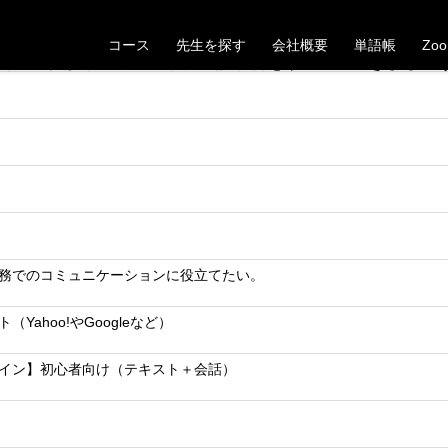
【長崎県】20代男性Mさんの受講が決定しました
コース
先生を探す
会社概要
単語帳
Zo
た。これから一緒にベトナム語学習を頑張っていきましょ
務でのコミュニケーションに役立てたい。
（Yahoo!やGoogleなど）
イン】初心者向け（テキスト＋会話）