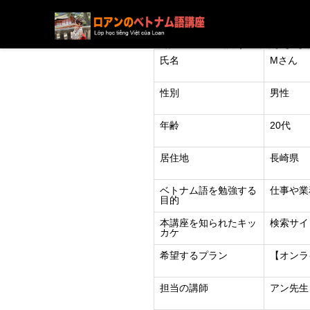
ブログ
ニュース
下記の方の受講が決定しまし
氏名
Mさん
性別
男性
年齢
20代
居住地
長崎県
ベトナム語を勉強する
仕事や業
目的
本講座を知られたキッ
検索サイト
カケ
希望するプラン
【オンラ
担当の講師
アン先生