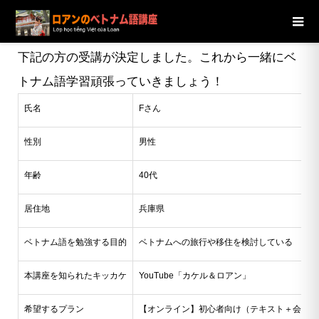
ブログ
ニュース
【兵庫県】40代男性Fさんの受講が決定し
ました
下記の方の受講が決定しました。これから一緒にベ
トナム語学習頑張っていきましょう！
氏名
Fさん
性別
男性
年齢
40代
居住地
兵庫県
ベトナム語を勉強する目的
ベトナムへの旅行や移住を検討している
本講座を知られたキッカケ
YouTube「カケル＆ロアン」
希望するプラン
【オンライン】初心者向け（テキスト＋会話）