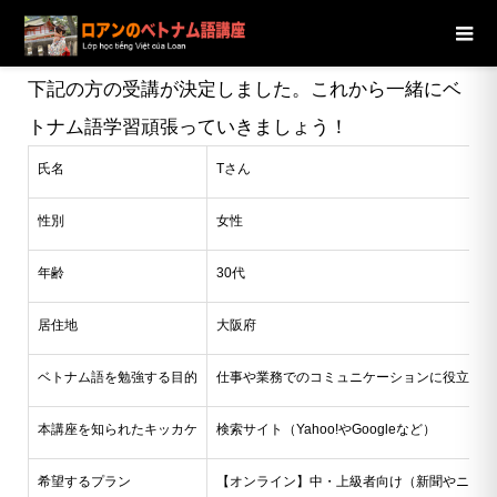
ブログ
ニュース
【大阪府】30代女性Tさんの受講が決定し
ました
下記の方の受講が決定しました。これから一緒にベ
トナム語学習頑張っていきましょう！
氏名
Tさん
性別
女性
年齢
30代
居住地
大阪府
ベトナム語を勉強する目的
仕事や業務でのコミュニケーションに役立てた
本講座を知られたキッカケ
検索サイト（Yahoo!やGoogleなど）
希望するプラン
【オンライン】中・上級者向け（新聞やニュー