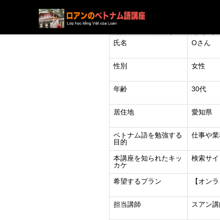
ブログ
ニュース
下記の方の受講が決定しまし
氏名
Oさん
性別
女性
年齢
30代
居住地
愛知県
ベトナム語を勉強する
仕事や業
目的
本講座を知られたキッ
検索サイト
カケ
希望するプラン
【オンラ
担当講師
スアン講