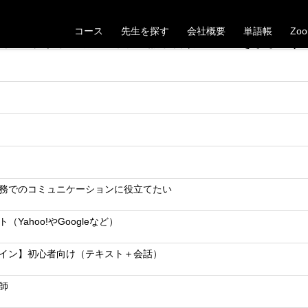
【滋賀県】30代女性Oさんの受講が決定しました
コース
先生を探す
会社概要
単語帳
Zo
た。これから一緒にベトナム語学習頑張っていきましょう
務でのコミュニケーションに役立てたい
（Yahoo!やGoogleなど）
イン】初心者向け（テキスト＋会話）
師