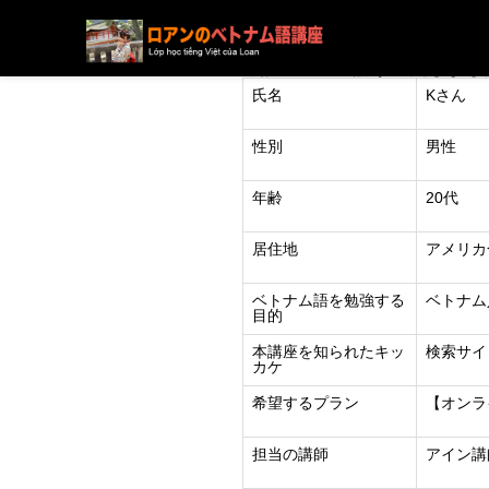
ブログ
ニュース
下記の方の受講が決定しまし
氏名
Kさん
性別
男性
年齢
20代
居住地
アメリカ
ベトナム語を勉強する
ベトナム
目的
本講座を知られたキッ
検索サイト
カケ
希望するプラン
【オンラ
担当の講師
アイン講