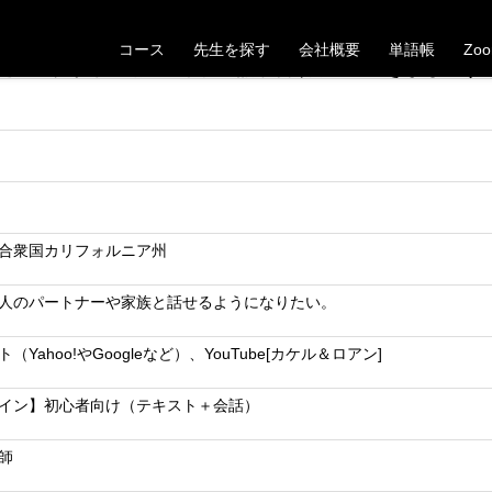
【カリフォルニア州】20代男性Kさんの受講が決定しました
コース
先生を探す
会社概要
単語帳
Zo
た。これから一緒にベトナム語学習頑張っていきましょう
合衆国カリフォルニア州
人のパートナーや家族と話せるようになりたい。
（Yahoo!やGoogleなど）、YouTube[カケル＆ロアン]
イン】初心者向け（テキスト＋会話）
師