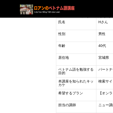
ブログ
ニュース
下記の方の受講が決定しまし
氏名
Hさん
性別
男性
年齢
40代
居住地
宮城県
ベトナム語を勉強する
パートナ
目的
本講座を知られたキッ
検索サイ
カケ
希望するプラン
【オンラ
担当の講師
ニュー講