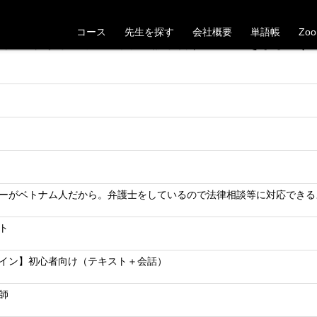
【宮城県】40代男性Hさんの受講が決定しました
コース
先生を探す
会社概要
単語帳
Zo
た。これから一緒にベトナム語学習頑張っていきましょう
ーがベトナム人だから。弁護士をしているので法律相談等に対応できる
ト
イン】初心者向け（テキスト＋会話）
師