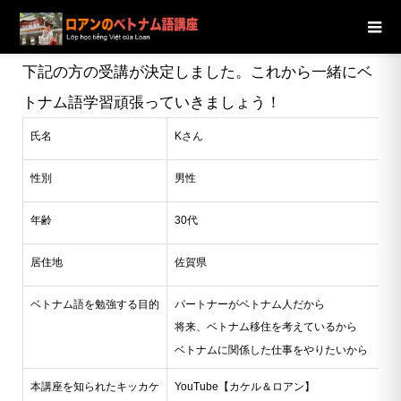
ブログ
ニュース
【東京都】30代男性Kさんの受講が決定し
ました
下記の方の受講が決定しました。これから一緒にベ
トナム語学習頑張っていきましょう！
氏名
Kさん
性別
男性
年齢
30代
居住地
佐賀県
ベトナム語を勉強する目的
パートナーがベトナム人だから
将来、ベトナム移住を考えているから
ベトナムに関係した仕事をやりたいから
本講座を知られたキッカケ
YouTube【カケル＆ロアン】