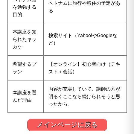
ベトナムに旅行や移住の予定があ
を勉強する
る
目的
本講座を知
検索サイト（Yahoo!やGoogleな
られたキッ
ど）
カケ
希望するプ
【オンライン】初心者向け（テキ
ラン
スト＋会話）
内容が充実していて、講師の方が
本講座を選
明るくここなら続けられそうと思
んだ理由
ったから。
メインページに戻る