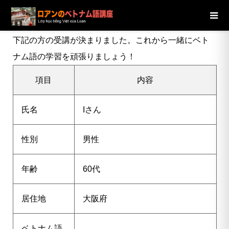
ブログ
ニュース
【大阪府】60代男性Iさんの受講が決定し
ました
下記の方の受講が決まりました。これから一緒にベト
ナム語の学習を頑張りましょう！
項目
内容
氏名
Iさん
性別
男性
年齢
60代
居住地
大阪府
ベトナム語