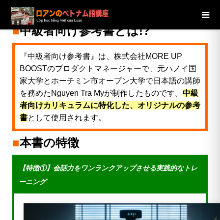
ブログ
サービスの概要
中級者向け参考書について
■
中級者向け参考書
とは!?
『中級者向け参考書』は、株式会社MORE UP
BOOSTのプロダクトマネージャーで、元ハノイ国
家大学とホーチミン市オープン大学で日本語の講師
を務めたNguyen Tra Myが制作したものです。
中級
者向けカリキュラムに特化した、オリジナルの参考
書
として使用されます。
■
本書の特徴
【特徴①】会話力をワンランクアップさせる実践的なトレ
ーニング