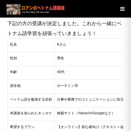
ブログ
ニュース
【ホーチミン市】40代男性Kさんの受講が
決定しました
下記の方の受講が決定しました。これから一緒にベ
トナム語学習を頑張っていきましょう！
氏名
Kさん
性別
男性
年齢
40代
居住地
ホーチミン市
ベトナム語を勉強する目的
仕事や業務でのコミュニケーションに役立てた
本講座を知られたキッカケ
検索サイト（Yahoo!やGoogleなど）
希望するプラン
【オンライン】初心者向け（テキスト＋会話）