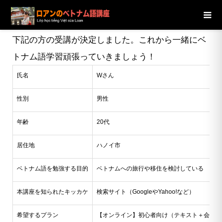
ブログ
ニュース
【ハノイ市】20代男性Wさんの受講が決
定しました
下記の方の受講が決定しました。これから一緒にベ
トナム語学習頑張っていきましょう！
氏名
Wさん
性別
男性
年齢
20代
居住地
ハノイ市
ベトナム語を勉強する目的
ベトナムへの旅行や移住を検討している
本講座を知られたキッカケ
検索サイト（GoogleやYahoo!など）
希望するプラン
【オンライン】初心者向け（テキスト＋会話）