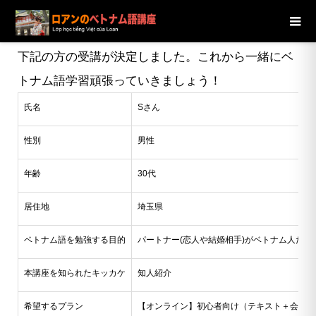
ブログ
ニュース
【埼玉県】30代男性Sさんの受講が決定し
ました
下記の方の受講が決定しました。これから一緒にベ
トナム語学習頑張っていきましょう！
氏名
Sさん
性別
男性
年齢
30代
居住地
埼玉県
ベトナム語を勉強する目的
パートナー(恋人や結婚相手)がベトナム人だか
本講座を知られたキッカケ
知人紹介
希望するプラン
【オンライン】初心者向け（テキスト＋会話）